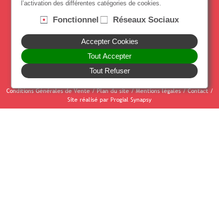
l’activation des différentes catégories de cookies.
Suivez notre actualité
Fonctionnel
Réseaux Sociaux
Accepter Cookies
Paiement sécurisé par CB
Tout Accepter
Tout Refuser
Conditions Générales de Vente
/
Plan du site
/
Mentions légales
/
Contact
/
Site réalisé par Progial Synapsy