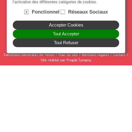
l’activation des différentes catégories de cookies.
Suivez notre actualité
Fonctionnel
Réseaux Sociaux
Accepter Cookies
Paiement sécurisé par CB
Tout Accepter
Tout Refuser
Conditions Générales de Vente
/
Plan du site
/
Mentions légales
/
Contact
/
Site réalisé par Progial Synapsy