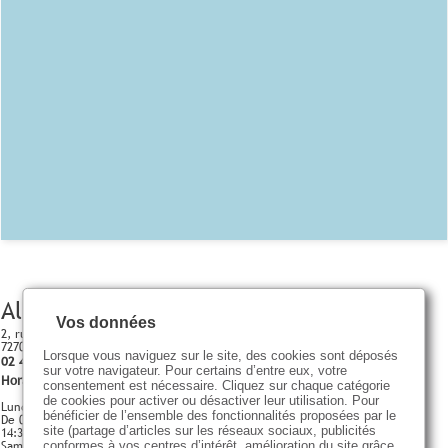
Allonnes
Vos données
2, rue de la raterie
72700 ALLONNES
Lorsque vous naviguez sur le site, des cookies sont déposés
02 43 52 63 41
sur votre navigateur. Pour certains d’entre eux, votre
Horaires d'ouverture
consentement est nécessaire. Cliquez sur chaque catégorie
de cookies pour activer ou désactiver leur utilisation. Pour
Lundi - Vendredi
bénéficier de l’ensemble des fonctionnalités proposées par le
De 09:00 à 12:00
site (partage d’articles sur les réseaux sociaux, publicités
14:30 - 18:30
Samedi
conformes à vos centres d’intérêt, amélioration du site grâce