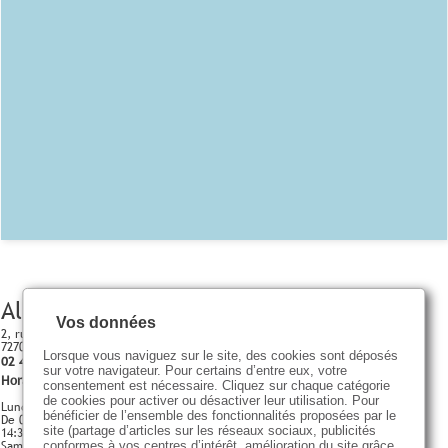
Allonnes
Vos données
2, rue de la raterie
72700 ALLONNES
Lorsque vous naviguez sur le site, des cookies sont déposés
02 43 52 63 41
sur votre navigateur. Pour certains d’entre eux, votre
Horaires d'ouverture
consentement est nécessaire. Cliquez sur chaque catégorie
de cookies pour activer ou désactiver leur utilisation. Pour
Lundi - Vendredi
bénéficier de l’ensemble des fonctionnalités proposées par le
De 09:00 à 12:00
site (partage d’articles sur les réseaux sociaux, publicités
14:30 - 18:30
Samedi
conformes à vos centres d’intérêt, amélioration du site grâce