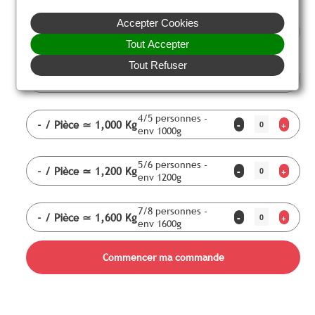
Accepter Cookies
2/3 personnes -
-
/ Pièce
≃ 0,500 Kg
-
+
env 500g
Tout Accepter
Tout Refuser
3/4 personnes -
-
/ Pièce
≃ 0,750 Kg
-
+
env 750g
4/5 personnes -
-
/ Pièce
≃ 1,000 Kg
-
+
env 1000g
5/6 personnes -
-
/ Pièce
≃ 1,200 Kg
-
+
env 1200g
7/8 personnes -
-
/ Pièce
≃ 1,600 Kg
-
+
env 1600g
Commencer ma commande