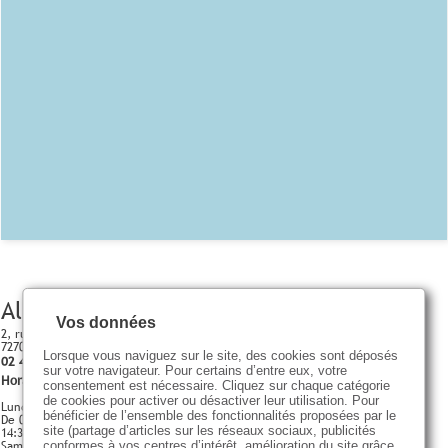
Allonnes
Vos données
2, rue de la raterie
72700 ALLONNES
Lorsque vous naviguez sur le site, des cookies sont déposés
02 43 52 63 41
sur votre navigateur. Pour certains d’entre eux, votre
Horaires d'ouverture
consentement est nécessaire. Cliquez sur chaque catégorie
de cookies pour activer ou désactiver leur utilisation. Pour
Lundi - Vendredi
bénéficier de l’ensemble des fonctionnalités proposées par le
De 09:00 à 12:00
site (partage d’articles sur les réseaux sociaux, publicités
14:30 - 18:30
Samedi
conformes à vos centres d’intérêt, amélioration du site grâce