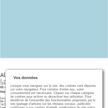
Allonnes
Vos données
2, rue de la raterie
72700 ALLONNES
Lorsque vous naviguez sur le site, des cookies sont déposés
02 43 52 63 41
sur votre navigateur. Pour certains d’entre eux, votre
Horaires d'ouverture
consentement est nécessaire. Cliquez sur chaque catégorie
de cookies pour activer ou désactiver leur utilisation. Pour
Lundi - Vendredi
bénéficier de l’ensemble des fonctionnalités proposées par le
De 09:00 à 12:00
site (partage d’articles sur les réseaux sociaux, publicités
14:30 - 18:30
Samedi
conformes à vos centres d’intérêt, amélioration du site grâce